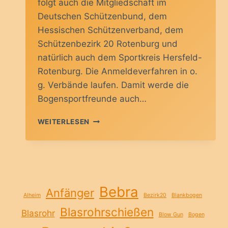
folgt auch die Mitgliedschaft im
Deutschen Schützenbund, dem
Hessischen Schützenverband, dem
Schützenbezirk 20 Rotenburg und
natürlich auch dem Sportkreis Hersfeld-
Rotenburg. Die Anmeldeverfahren in o.
g. Verbände laufen. Damit werde die
Bogensportfreunde auch…
WIR
WEITERLESEN
WERDEN
MITGLIED
IM
LANDESSPORTBUND
Bebra
Anfänger
Alheim
Bezirk20
Blankbogen
Blasrohrschießen
Blasrohr
Blow Gun
Bogen