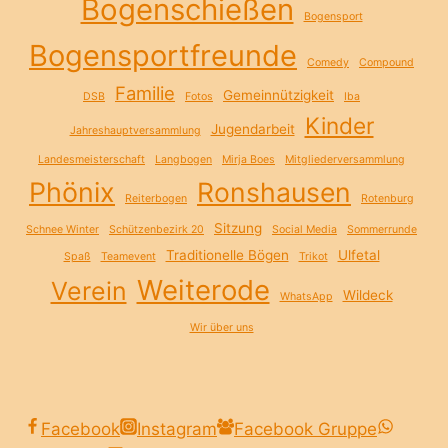
Bogenschießen
Bogensport
Bogensportfreunde
Comedy
Compound
Familie
Gemeinnützigkeit
DSB
Fotos
Iba
Kinder
Jugendarbeit
Jahreshauptversammlung
Landesmeisterschaft
Langbogen
Mirja Boes
Mitgliederversammlung
Phönix
Ronshausen
Reiterbogen
Rotenburg
Sitzung
Schnee Winter
Schützenbezirk 20
Social Media
Sommerrunde
Traditionelle Bögen
Ulfetal
Spaß
Teamevent
Trikot
Weiterode
Verein
Wildeck
WhatsApp
Wir über uns
Facebook
Instagram
Facebook Gruppe