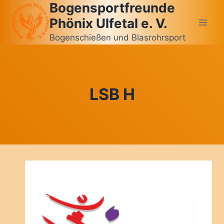
Bogensportfreunde
Zum
Inhalt
Phönix Ulfetal e. V.
springen
Bogenschießen und Blasrohrsport
LSB H