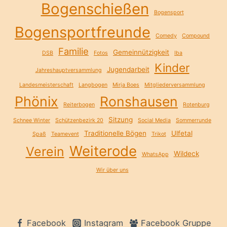
Bogenschießen
Bogensport
Bogensportfreunde
Comedy
Compound
Familie
Gemeinnützigkeit
DSB
Fotos
Iba
Kinder
Jugendarbeit
Jahreshauptversammlung
Landesmeisterschaft
Langbogen
Mirja Boes
Mitgliederversammlung
Phönix
Ronshausen
Reiterbogen
Rotenburg
Sitzung
Schnee Winter
Schützenbezirk 20
Social Media
Sommerrunde
Traditionelle Bögen
Ulfetal
Spaß
Teamevent
Trikot
Weiterode
Verein
Wildeck
WhatsApp
Wir über uns
Facebook
Instagram
Facebook Gruppe