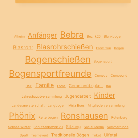
Bebra
Anfänger
Alheim
Bezirk20
Blankbogen
Blasrohrschießen
Blasrohr
Blow Gun
Bogen
Bogenschießen
Bogensport
Bogensportfreunde
Comedy
Compound
Familie
Gemeinnützigkeit
DSB
Fotos
Iba
Kinder
Jugendarbeit
Jahreshauptversammlung
Landesmeisterschaft
Langbogen
Mirja Boes
Mitgliederversammlung
Phönix
Ronshausen
Reiterbogen
Rotenburg
Sitzung
Schnee Winter
Schützenbezirk 20
Social Media
Sommerrunde
Traditionelle Bögen
Ulfetal
Spaß
Teamevent
Trikot