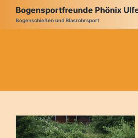
Zum
Bogensportfreunde Phönix Ulfet
Inhalt
Bogenschießen und Blasrohrsport
springen