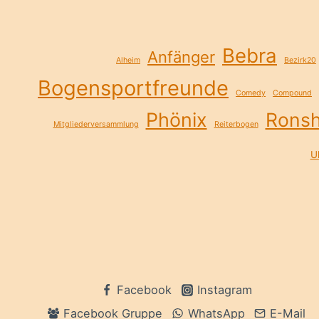
Bebra
Anfänger
Alheim
Bezirk20
Bogensportfreunde
Comedy
Compound
Phönix
Rons
Mitgliederversammlung
Reiterbogen
Ul
Facebook
Instagram
Facebook Gruppe
WhatsApp
E-Mail