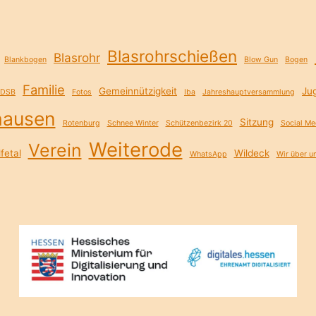
Blasrohrschießen
Blasrohr
Blankbogen
Blow Gun
Bogen
Familie
Gemeinnützigkeit
Ju
DSB
Fotos
Iba
Jahreshauptversammlung
hausen
Sitzung
Rotenburg
Schnee Winter
Schützenbezirk 20
Social Me
Weiterode
Verein
fetal
Wildeck
WhatsApp
Wir über u