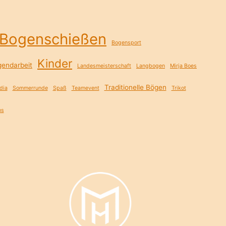
Bogenschießen
Bogensport
Kinder
gendarbeit
Landesmeisterschaft
Langbogen
Mirja Boes
Traditionelle Bögen
dia
Sommerrunde
Spaß
Teamevent
Trikot
ns