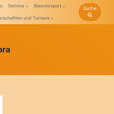
en
Termine
Blasrohrsport
Suche
erschaftten und Turniere
bra