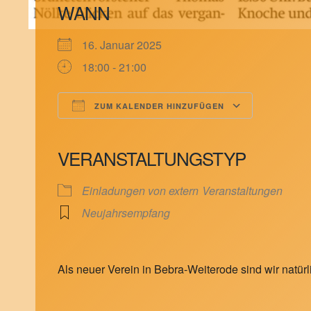
WANN
16. Januar 2025
18:00 - 21:00
ZUM KALENDER HINZUFÜGEN
ICS herunterladen
Google Kalender
iCalendar
Office 365
Outlook Live
VERANSTALTUNGSTYP
Einladungen von extern
Veranstaltungen
Neujahrsempfang
Als neuer Verein in Bebra-Weiterode sind wir natür