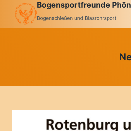
Bogensportfreunde Phönix
Zum
Inhalt
Bogenschießen und Blasrohrsport
springen
Ne