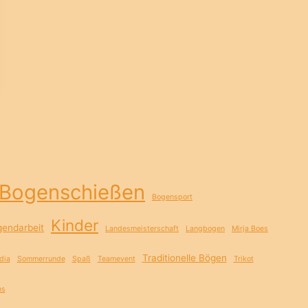
Bogenschießen
Bogensport
Kinder
gendarbeit
Landesmeisterschaft
Langbogen
Mirja Boes
Traditionelle Bögen
dia
Sommerrunde
Spaß
Teamevent
Trikot
ns