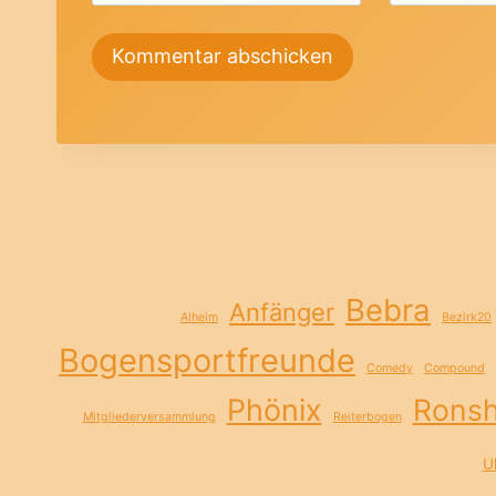
Bebra
Anfänger
Alheim
Bezirk20
Bogensportfreunde
Comedy
Compound
Phönix
Rons
Mitgliederversammlung
Reiterbogen
Ul