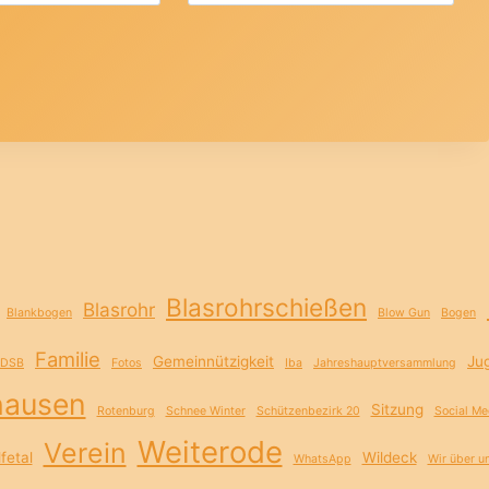
Blasrohrschießen
Blasrohr
Blankbogen
Blow Gun
Bogen
Familie
Gemeinnützigkeit
Ju
DSB
Fotos
Iba
Jahreshauptversammlung
hausen
Sitzung
Rotenburg
Schnee Winter
Schützenbezirk 20
Social Me
Weiterode
Verein
fetal
Wildeck
WhatsApp
Wir über u