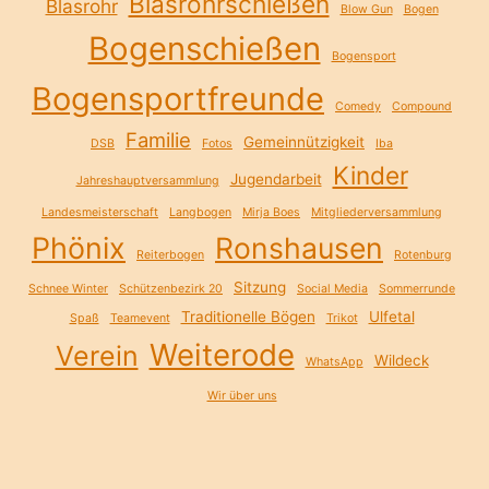
Blasrohrschießen
Blasrohr
Blow Gun
Bogen
Bogenschießen
Bogensport
Bogensportfreunde
Comedy
Compound
Familie
Gemeinnützigkeit
DSB
Fotos
Iba
Kinder
Jugendarbeit
Jahreshauptversammlung
Landesmeisterschaft
Langbogen
Mirja Boes
Mitgliederversammlung
Phönix
Ronshausen
Reiterbogen
Rotenburg
Sitzung
Schnee Winter
Schützenbezirk 20
Social Media
Sommerrunde
Traditionelle Bögen
Ulfetal
Spaß
Teamevent
Trikot
Weiterode
Verein
Wildeck
WhatsApp
Wir über uns