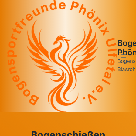
Zum
Inhalt
springen
Boge
Phöni
Bogens
Blasroh
Bogenschießen