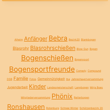
Bebra
Anfänger
Alheim
Bezirk20
Blankbogen
Blasrohrschießen
Blasrohr
Blow Gun
Bogen
Bogenschießen
Bogensport
Bogensportfreunde
Comedy
Compound
Familie
Gemeinnützigkeit
DSB
Fotos
Iba
Jahreshauptversammlung
Kinder
Jugendarbeit
Landesmeisterschaft
Langbogen
Mirja Boes
Phönix
Mitgliederversammlung
Reiterbogen
Ronshausen
Rotenburg
Schnee Winter
Schützenbezirk 20