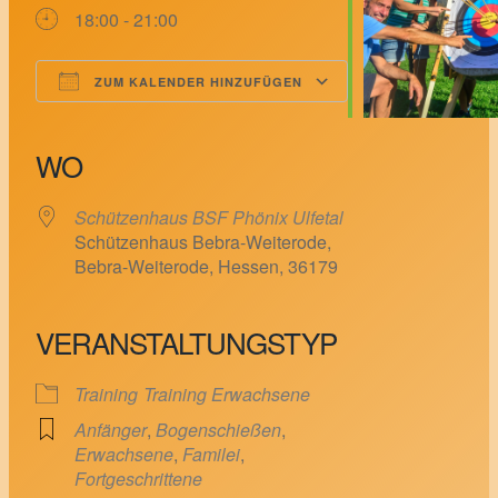
18:00 - 21:00
ZUM KALENDER HINZUFÜGEN
ICS herunterladen
Google Kalender
iCalendar
Office 365
Outlook Live
WO
Schützenhaus BSF Phönix Ulfetal
Schützenhaus Bebra-Weiterode,
Bebra-Weiterode, Hessen, 36179
VERANSTALTUNGSTYP
Training
Training Erwachsene
Anfänger
,
Bogenschießen
,
Erwachsene
,
Familei
,
Fortgeschrittene