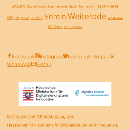
Sitzung
Traditionelle
Social Media
Sommerrunde
Spaß
Teamevent
Weiterode
Verein
Bögen
Ulfetal
Trikot
WhatsApp
Wildeck
Wir über uns
Facebook
Instagram
Facebook Gruppe
WhatsApp
E-Mail
Mit freundlicher Unterstützung des
Hessischen Ministeriums für Digitalisierung und Innovation.