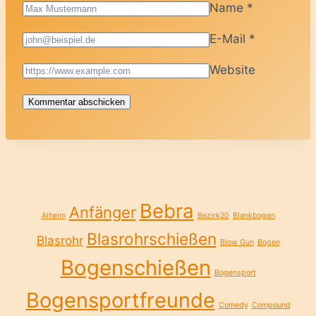
Name
*
E-Mail
*
Website
Bebra
Anfänger
Alheim
Bezirk20
Blankbogen
Blasrohrschießen
Blasrohr
Blow Gun
Bogen
Bogenschießen
Bogensport
Bogensportfreunde
Comedy
Compound