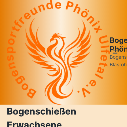
Zum
Inhalt
springen
Boge
Phöni
Bogens
Blasroh
Bogenschießen
Erwachsene