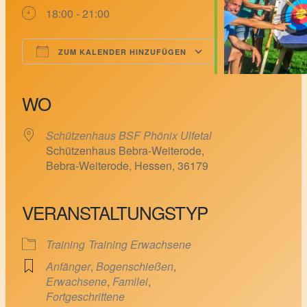
18:00 - 21:00
ZUM KALENDER HINZUFÜGEN
ICS herunterladen
Google Kalender
iCalendar
Office 365
Outlook Live
WO
Schützenhaus BSF Phönix Ulfetal
Schützenhaus Bebra-Weiterode,
Bebra-Weiterode, Hessen, 36179
VERANSTALTUNGSTYP
Training
Training Erwachsene
Anfänger
,
Bogenschießen
,
Erwachsene
,
Familei
,
Fortgeschrittene