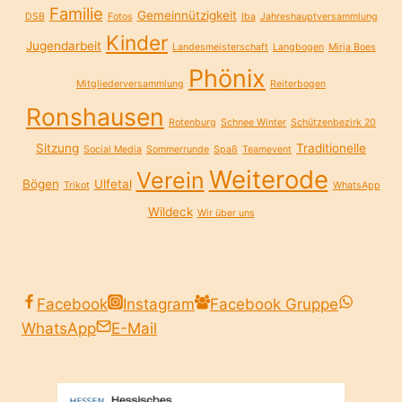
Familie
Gemeinnützigkeit
DSB
Fotos
Iba
Jahreshauptversammlung
Kinder
Jugendarbeit
Landesmeisterschaft
Langbogen
Mirja Boes
Phönix
Mitgliederversammlung
Reiterbogen
Ronshausen
Rotenburg
Schnee Winter
Schützenbezirk 20
Sitzung
Traditionelle
Social Media
Sommerrunde
Spaß
Teamevent
Weiterode
Verein
Bögen
Ulfetal
Trikot
WhatsApp
Wildeck
Wir über uns
Facebook
Instagram
Facebook Gruppe
WhatsApp
E-Mail