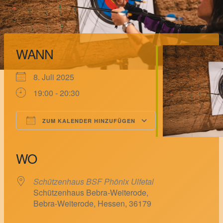
WANN
8. Juli 2025
19:00 - 20:30
ZUM KALENDER HINZUFÜGEN
ICS herunterladen
Google Kalender
iCalendar
Office 365
Outlook Live
WO
Schützenhaus BSF Phönix Ulfetal
Schützenhaus Bebra-Weiterode,
Bebra-Weiterode, Hessen, 36179