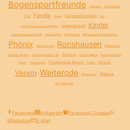
Bogensportfreunde
Comedy
Compound
Familie
Gemeinnützigkeit
DSB
Fotos
Iba
Kinder
Jugendarbeit
Jahreshauptversammlung
Landesmeisterschaft
Langbogen
Mirja Boes
Mitgliederversammlung
Phönix
Ronshausen
Reiterbogen
Rotenburg
Sitzung
Schnee Winter
Schützenbezirk 20
Social Media
Sommerrunde
Traditionelle Bögen
Ulfetal
Spaß
Teamevent
Trikot
Weiterode
Verein
Wildeck
WhatsApp
Wir über uns
Facebook
Instagram
Facebook Gruppe
WhatsApp
E-Mail