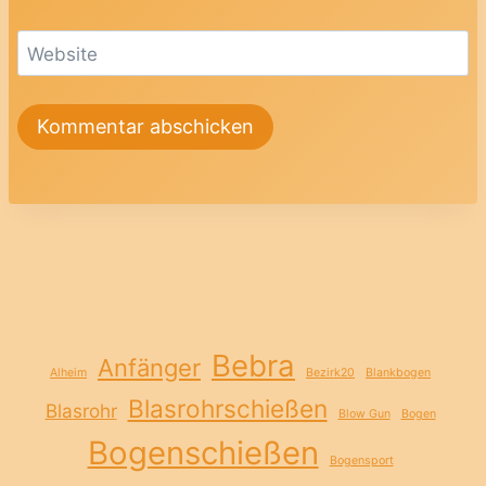
Website
Bebra
Anfänger
Alheim
Bezirk20
Blankbogen
Blasrohrschießen
Blasrohr
Blow Gun
Bogen
Bogenschießen
Bogensport