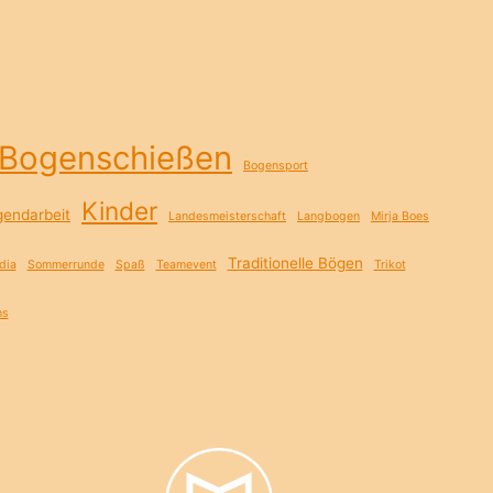
Bogenschießen
Bogensport
Kinder
gendarbeit
Landesmeisterschaft
Langbogen
Mirja Boes
Traditionelle Bögen
dia
Sommerrunde
Spaß
Teamevent
Trikot
ns