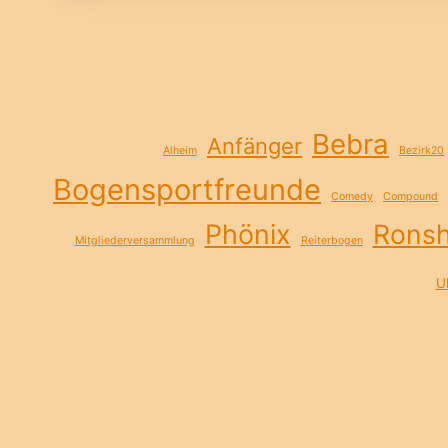
Bebra
Anfänger
Alheim
Bezirk20
Bogensportfreunde
Comedy
Compound
Phönix
Rons
Mitgliederversammlung
Reiterbogen
Ul