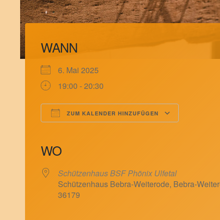
WANN
6. Mai 2025
19:00 - 20:30
ZUM KALENDER HINZUFÜGEN
ICS herunterladen
Google Kalender
iCalendar
Office 365
Outlook Live
WO
Schützenhaus BSF Phönix Ulfetal
Schützenhaus Bebra-Weiterode, Bebra-Weiter
36179