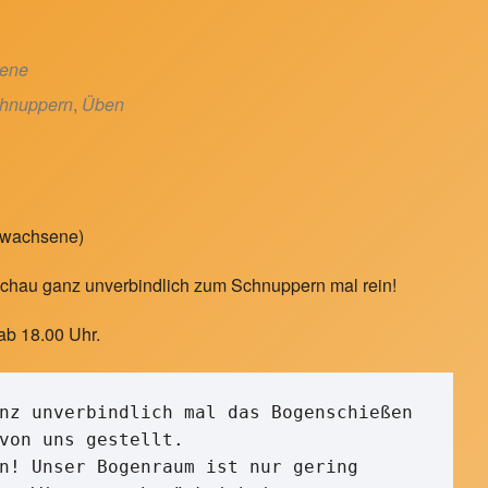
sene
hnuppern
,
Üben
rwachsene)
. Schau ganz unverbindlich zum Schnuppern mal rein!
ab 18.00 Uhr.
nz unverbindlich mal das Bogenschießen 
von uns gestellt. 

n! Unser Bogenraum ist nur gering 