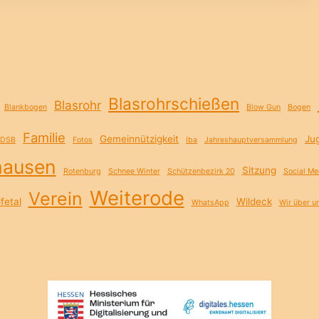
Blasrohrschießen
Blasrohr
Blankbogen
Blow Gun
Bogen
Familie
Gemeinnützigkeit
Ju
DSB
Fotos
Iba
Jahreshauptversammlung
hausen
Sitzung
Rotenburg
Schnee Winter
Schützenbezirk 20
Social Me
Weiterode
Verein
fetal
Wildeck
WhatsApp
Wir über u