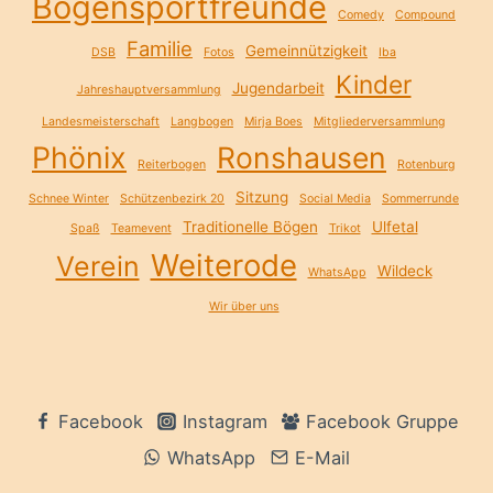
Bogensportfreunde
Comedy
Compound
Familie
Gemeinnützigkeit
DSB
Fotos
Iba
Kinder
Jugendarbeit
Jahreshauptversammlung
Landesmeisterschaft
Langbogen
Mirja Boes
Mitgliederversammlung
Phönix
Ronshausen
Reiterbogen
Rotenburg
Sitzung
Schnee Winter
Schützenbezirk 20
Social Media
Sommerrunde
Traditionelle Bögen
Ulfetal
Spaß
Teamevent
Trikot
Weiterode
Verein
Wildeck
WhatsApp
Wir über uns
Facebook
Instagram
Facebook Gruppe
WhatsApp
E-Mail