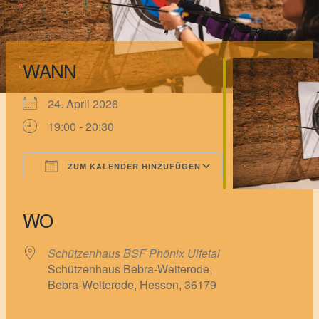
WANN
24. April 2026
19:00 - 20:30
ZUM KALENDER HINZUFÜGEN
ICS herunterladen
Google Kalender
iCalendar
Office 365
Outlook Live
WO
Schützenhaus BSF Phönix Ulfetal
Schützenhaus Bebra-Weiterode,
Bebra-Weiterode, Hessen, 36179