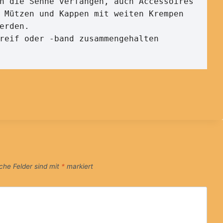
h die Sehne verfangen, auch Accessoires 
 Mützen und Kappen mit weiten Krempen 
erden.

reif oder -band zusammengehalten 
iche Felder sind mit
*
markiert