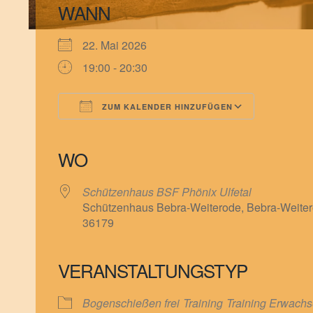
WANN
22. Mai 2026
19:00 - 20:30
ZUM KALENDER HINZUFÜGEN
ICS herunterladen
Google Kalender
iCalendar
Office 365
Outlook Live
WO
Schützenhaus BSF Phönix Ulfetal
Schützenhaus Bebra-Weiterode, Bebra-Weiter
36179
VERANSTALTUNGSTYP
Bogenschießen frei
Training
Training Erwach