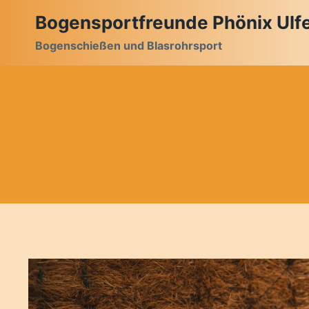
Zum
Bogensportfreunde Phönix Ulfet
Inhalt
Bogenschießen und Blasrohrsport
springen