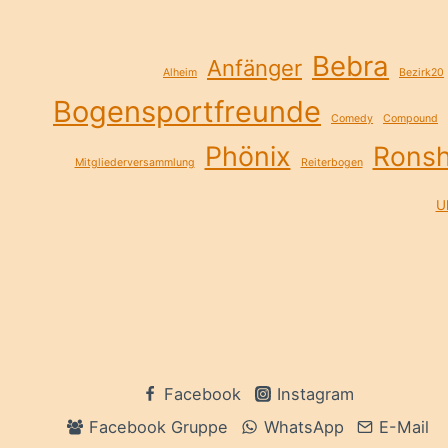
Bebra
Anfänger
Alheim
Bezirk20
Bogensportfreunde
Comedy
Compound
Phönix
Rons
Mitgliederversammlung
Reiterbogen
Ul
Facebook
Instagram
Facebook Gruppe
WhatsApp
E-Mail