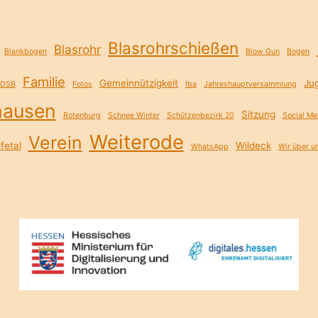
Blasrohrschießen
Blasrohr
Blankbogen
Blow Gun
Bogen
Familie
Gemeinnützigkeit
Ju
DSB
Fotos
Iba
Jahreshauptversammlung
hausen
Sitzung
Rotenburg
Schnee Winter
Schützenbezirk 20
Social Me
Weiterode
Verein
fetal
Wildeck
WhatsApp
Wir über u