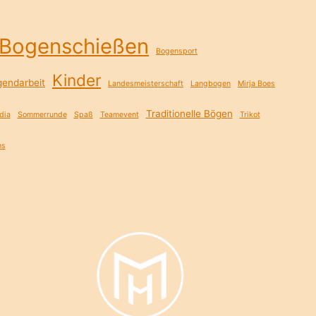
Bogenschießen
Bogensport
Kinder
gendarbeit
Landesmeisterschaft
Langbogen
Mirja Boes
Traditionelle Bögen
dia
Sommerrunde
Spaß
Teamevent
Trikot
ns