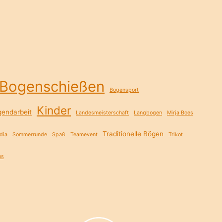
Bogenschießen
Bogensport
Kinder
gendarbeit
Landesmeisterschaft
Langbogen
Mirja Boes
Traditionelle Bögen
dia
Sommerrunde
Spaß
Teamevent
Trikot
ns