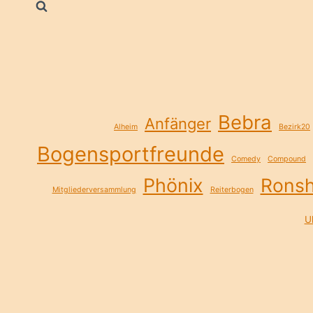
nach:
Bebra
Anfänger
Alheim
Bezirk20
Bogensportfreunde
Comedy
Compound
Phönix
Rons
Mitgliederversammlung
Reiterbogen
Ul