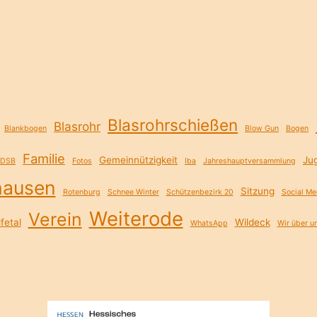
Blasrohrschießen
Blasrohr
Blankbogen
Blow Gun
Bogen
Familie
Gemeinnützigkeit
Ju
DSB
Fotos
Iba
Jahreshauptversammlung
hausen
Sitzung
Rotenburg
Schnee Winter
Schützenbezirk 20
Social Me
Weiterode
Verein
fetal
Wildeck
WhatsApp
Wir über u