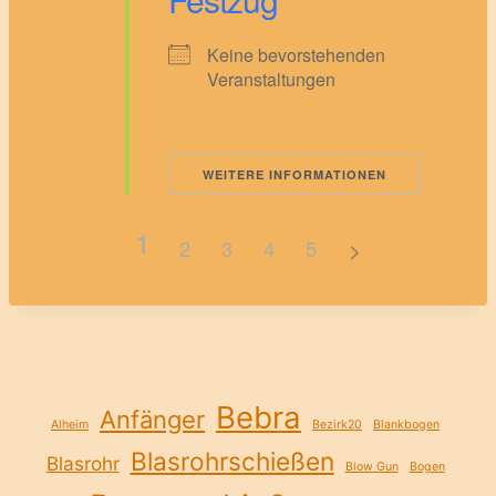
Keine bevorstehenden
Veranstaltungen
WEITERE INFORMATIONEN
1
2
3
4
5
Bebra
Anfänger
Alheim
Bezirk20
Blankbogen
Blasrohrschießen
Blasrohr
Blow Gun
Bogen