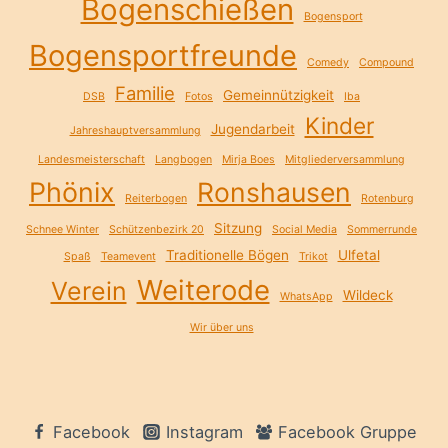
Bogenschießen
Bogensport
Bogensportfreunde
Comedy
Compound
Familie
Gemeinnützigkeit
DSB
Fotos
Iba
Kinder
Jugendarbeit
Jahreshauptversammlung
Landesmeisterschaft
Langbogen
Mirja Boes
Mitgliederversammlung
Phönix
Ronshausen
Reiterbogen
Rotenburg
Sitzung
Schnee Winter
Schützenbezirk 20
Social Media
Sommerrunde
Traditionelle Bögen
Ulfetal
Spaß
Teamevent
Trikot
Weiterode
Verein
Wildeck
WhatsApp
Wir über uns
Facebook
Instagram
Facebook Gruppe