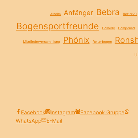
Bebra
Anfänger
Alheim
Bezirk20
Bogensportfreunde
Comedy
Compound
Phönix
Rons
Mitgliederversammlung
Reiterbogen
Ul
Facebook
Instagram
Facebook Gruppe
WhatsApp
E-Mail