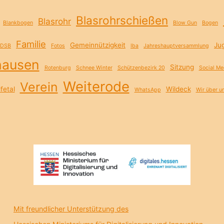
Blasrohrschießen
Blasrohr
Blankbogen
Blow Gun
Bogen
Familie
Gemeinnützigkeit
Ju
DSB
Fotos
Iba
Jahreshauptversammlung
hausen
Sitzung
Rotenburg
Schnee Winter
Schützenbezirk 20
Social Me
Weiterode
Verein
fetal
Wildeck
WhatsApp
Wir über u
Mit freundlicher Unterstützung des