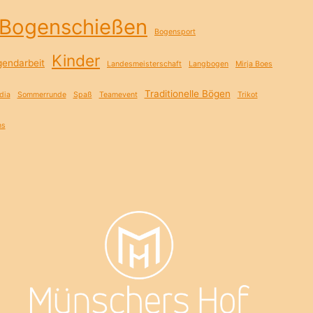
Bogenschießen
Bogensport
Kinder
gendarbeit
Landesmeisterschaft
Langbogen
Mirja Boes
Traditionelle Bögen
dia
Sommerrunde
Spaß
Teamevent
Trikot
ns