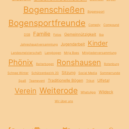
Bogenschießen
Bogensport
Bogensportfreunde
Comedy
Compound
Familie
Gemeinnützigkeit
DSB
Fotos
Iba
Kinder
Jugendarbeit
Jahreshauptversammlung
Landesmeisterschaft
Langbogen
Mirja Boes
Mitgliederversammlung
Phönix
Ronshausen
Reiterbogen
Rotenburg
Sitzung
Schnee Winter
Schützenbezirk 20
Social Media
Sommerrunde
Traditionelle Bögen
Ulfetal
Spaß
Teamevent
Trikot
Weiterode
Verein
Wildeck
WhatsApp
Wir über uns