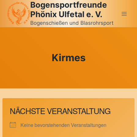
Bogensportfreunde
Zum
Inhalt
Phönix Ulfetal e. V.
springen
Bogenschießen und Blasrohrsport
Kirmes
NÄCHSTE VERANSTALTUNG
Keine bevorstehenden Veranstaltungen