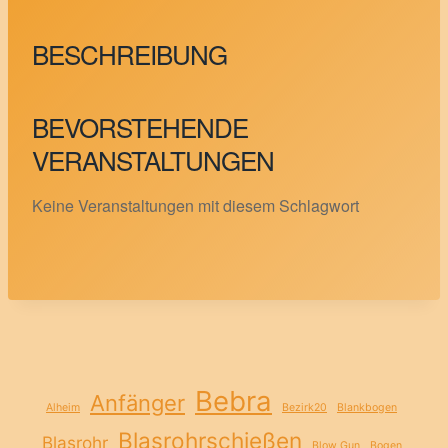
BESCHREIBUNG
BEVORSTEHENDE
VERANSTALTUNGEN
Keine Veranstaltungen mit diesem Schlagwort
Bebra
Anfänger
Alheim
Bezirk20
Blankbogen
Blasrohrschießen
Blasrohr
Blow Gun
Bogen