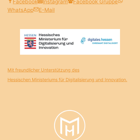
Facebook
Instagram
Facebook Gruppe
WhatsApp
E-Mail
Mit freundlicher Unterstützung des
Hessischen Ministeriums für Digitalisierung und Innovation.