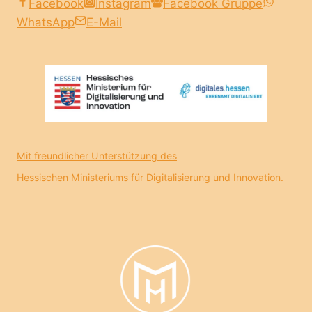
Facebook
Instagram
Facebook Gruppe
WhatsApp
E-Mail
Mit freundlicher Unterstützung des
Hessischen Ministeriums für Digitalisierung und Innovation.