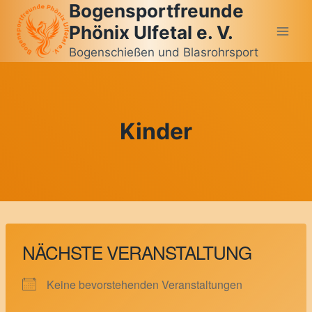
Bogensportfreunde
Zum
Inhalt
Phönix Ulfetal e. V.
springen
Bogenschießen und Blasrohrsport
Kinder
NÄCHSTE VERANSTALTUNG
Keine bevorstehenden Veranstaltungen