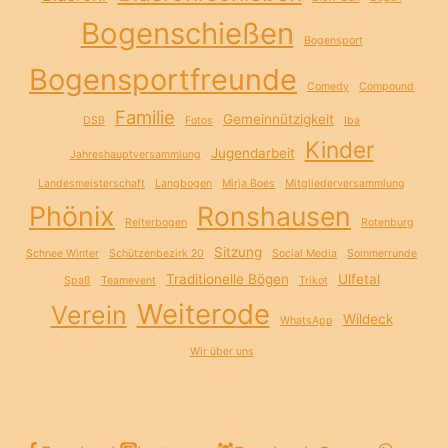
Bogenschießen
Bogensport
Bogensportfreunde
Comedy
Compound
Familie
Gemeinnützigkeit
DSB
Fotos
Iba
Kinder
Jugendarbeit
Jahreshauptversammlung
Landesmeisterschaft
Langbogen
Mirja Boes
Mitgliederversammlung
Phönix
Ronshausen
Reiterbogen
Rotenburg
Sitzung
Schnee Winter
Schützenbezirk 20
Social Media
Sommerrunde
Traditionelle Bögen
Ulfetal
Spaß
Teamevent
Trikot
Weiterode
Verein
Wildeck
WhatsApp
Wir über uns