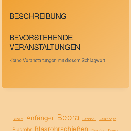
BESCHREIBUNG
BEVORSTEHENDE
VERANSTALTUNGEN
Keine Veranstaltungen mit diesem Schlagwort
Bebra
Anfänger
Alheim
Bezirk20
Blankbogen
Blasrohrschießen
Blasrohr
Blow Gun
Bogen